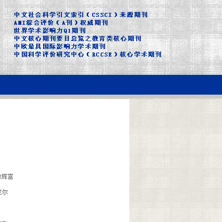
徐辉富
尼尔