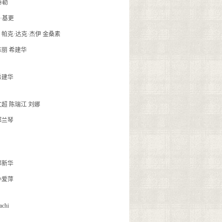
泰勒
·基更
 帕克·达克·杰伊 金桑素
陈丽 希建华
希建华
文超 陈瑞江 刘娜
郑兰琴
邢新华
孙爱萍
achi