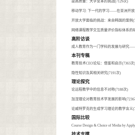
提高质量：大学变革的挑战(7129次)
移动学习: 下一代的学习——在亚洲开放大
开放大学面临的挑战：来自韩国的案例(73
网络课程教学交互质量评价指标体系的研究(
高阶访谈
成人教育作为一门学科的发展与研究——专
本刊专稿
教育技术CEO论坛：借鉴和启示(7363次
隐性知识及其相关研究(7191次)
理论探究
论远程教学中的信息不对称(7188次)
加涅理论对教育技术学发展的影响(7236
论威特罗克的生成学习理论的教学含义(73
国际比较
Course Design & Choice of Media by Applyi
技术支撑