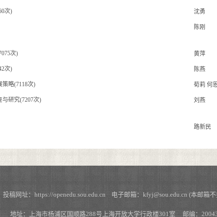
0次)
沈勇
陈刚
75次)
黄萍
2次)
陈燕
(7118次)
荀莉 何
究(7207次)
刘燕
路新民
https://openedu.sou.edu.cn 电子邮箱：kfyj@sou.edu.cn (本邮箱
地址：上海市杨浦区国顺路288号上海开放大学行政楼301室 邮编：20043