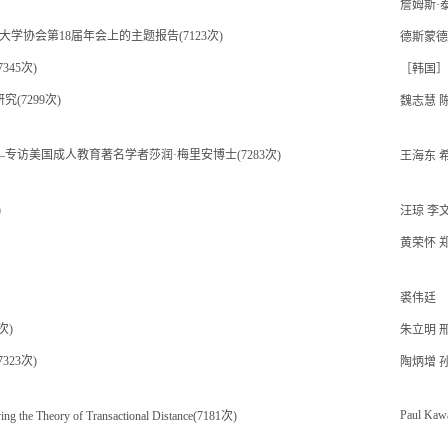
詹姆斯·
学协会第18届年会上的主题报告(7123次)
德斯蒙德
45次)
［韩国］
7299次)
魏志慧 
访美国成人教育著名学者莎润·梅里安博士(7283次)
王海东 
)
汪琼 李
黄荣怀 
裘伟廷
次)
朱立明 
23次)
陶炳增 
Paul Kaw
ng the Theory of Transactional Distance(7181次)