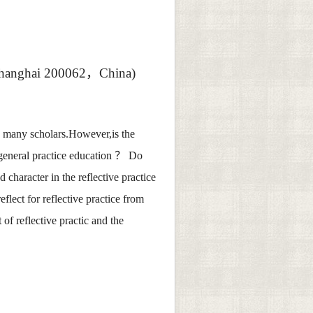
,Shanghai 200062
，
China)
by many scholars.However,is the
 general practice education
？
Do
 character in the reflective practice
eflect for reflective practice from
 of reflective practic and the