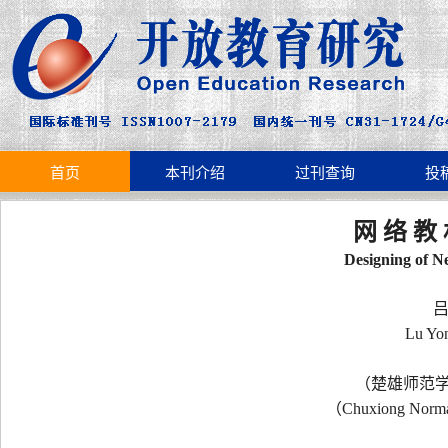
首页
本刊介绍
过刊查询
投
网 络 教 
Designing of N
吕
Lu Yo
（楚雄师范学院
（Chuxiong Norma