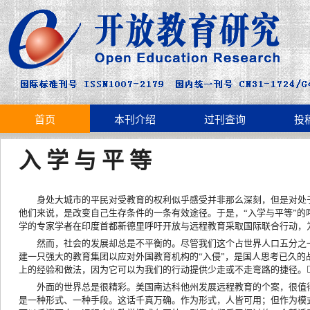
首页
本刊介绍
过刊查询
投
入 学 与 平 等
身处大城市的平民对受教育的权利似乎感受并非那么深刻，但是对处
他们来说，是改变自己生存条件的一条有效途径。于是，“入学与平等”的
学的专家学者在印度首都新德里呼吁开放与远程教育采取国际联合行动，
然而，社会的发展却总是不平衡的。尽管我们这个占世界人口五分之
建一只强大的教育集团以应对外国教育机构的“入侵”，是国人思考已久
上的经验和做法，因为它可以为我们的行动提供少走或不走弯路的捷径。
外面的世界总是很精彩。美国南达科他州发展远程教育的个案，很值
是一种形式、一种手段。这话千真万确。作为形式，人皆可用；但作为模