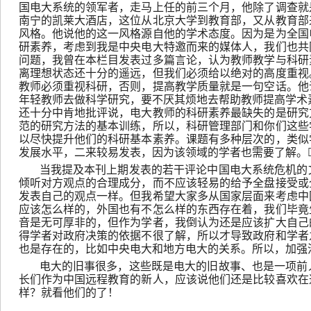
国电大系统的领军者，走马上任的前三个月，他除了调查就是
南宁的凯莱大酒店，这位从北京大学到教育部，又从教育部
风格。他说他的这一风格源自他的学术态度。因为是为全国
研素养，考虑到我是中央电大特邀而来的媒体人，我们也共
问题，我曾在本栏目发表过多篇言论，认为教师教学与科研
离理想状态还十分的遥远，但我们必须给以绝对的高度重视
教师必须重视科研，否则，提高教学质量就是一句空话。他
年轻教师去做科学研究，要不厌其烦地去帮助教师提高学术
还十分中肯地批评说，电大教师的科研素养最缺失的是研究
范的研究方法的基本训练，所以，科研管理部门和你们这些
以尽快提升他们的科研基本素养。课题有多种层次的，类似
发展水平，二来较易发表，因为该领域的学者也需要了解。
当我提及本刊上期发表的若干评论中国电大系统危机的
倾听对方观点的合理成分，而不应该轻易的给予全盘接受或
发表自己的观点一样。但我希望大家多从国家层面来考虑中
应该怎么样的，外国也有不怎么样的东西存在着，我们毕竟
音是无可厚非的，但作为学者，我倒认为还是应该扩大自己
得学者对政府决策的依据不很了解，所以才导致政府和学者
也是存在的，比如中央电大和地方电大的关系。所以，加强
电大的旧事很多，这些既是电大的旧故事、也是一项前
长们作为中国远程教育的新人，应该说他们还是比较喜欢在
样？就看他们的了！