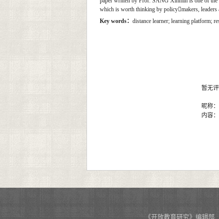
paper written by Prof. SANG Xinmin is one of the ke
which is worth thinking by policymakers, leaders 
Key words
：
distance learner; learning platform; re
暂无评
昵称
内容
《开放教育研究》编辑部 投稿网址：