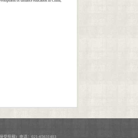
evelopment of distance education in China,
不接受投稿) 电话：021-65631403