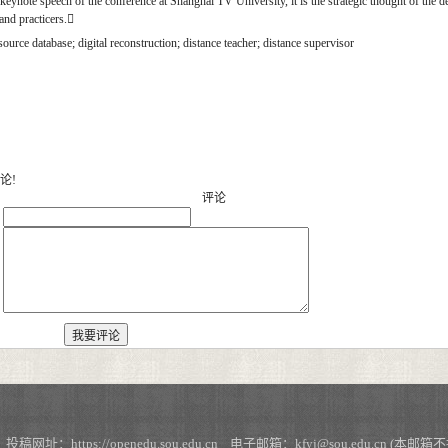
ynote speech of the conference at Shanghai TV University, it is the strategic thought of the d
and practicers.
source database; digital reconstruction; distance teacher; distance supervisor
论!
评论
：
：
https://openedu.sou.edu.cn 电子邮箱：kfyj@sou.edu.cn (本邮箱