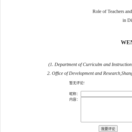
Role of Teachers an
in D
WEN
(1. Department of Curriculm and Instruction
2. Office of Development and Research,Shan
暂无评论!
昵称：
内容：