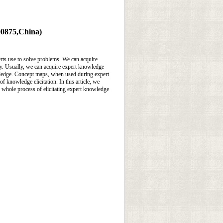
0875,
China
)
rts use to solve problems. We can acquire
y. Usually, we can acquire expert knowledge
knowledge. Concept maps, when used during expert
f knowledge elicitation. In this article, we
he whole process of elicitating expert knowledge