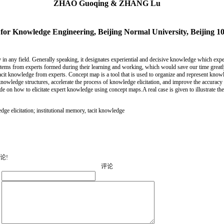
ZHAO Guoqing & ZHANG Lu
 for Knowledge Engineering,
Beijing
Normal
University
,
Beijing
10
in any field. Generally speaking, it designates experiential and decisive knowledge which expe
tems from experts formed during their learning and working, which would save our time greatl
uire tacit knowledge from experts. Concept map is a tool that is used to organize and represent 
knowledge structures, accelerate the process of knowledge elicitation, and improve the accuracy o
ode on how to elicitate expert knowledge using concept maps.A real case is given to illustrate t
e elicitation; institutional memory, tacit knowledge
论!
评论
：
：