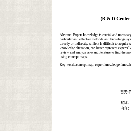
(R & D Center
Abstract:
Expert knowledge is crucial and necessary 
particular and effective methods and knowledge sys
directly or indirectly, while it is difficult to acq
knowledge elicitation, can better represent experts' 
review and analyze relevant literature to find the m
using concept maps.
Key words:
concept map; expert knowledge; knowledg
暂无评
昵称
内容